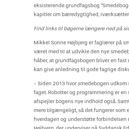
eksisterende grundfagsbog ”Smedebogen" f
kapitler om bæredygtighed, iværksætteri
Find links til bøgerne længere ned på si
Mikkel Sonne Højbjerg er faglærer på 
været med til at udvikle den nye smedeb
håber, at grundfagsbogen bliver en fast
kan give anledning til gode faglige disk
- Siden 2013 hvor smedebogen udkom sid
faget. Robotter og programmering er en s
afspejler bogens nye indhold også. Samtid
mere tilgængeligt, så det fungerer som e
hverdagen og understøtte forbindelsen m
Højbjerg, der underviser på Syddansk Erh