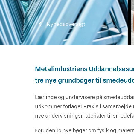
Vejledning om oplæring
Har du kendskab til bekymrende
Skuemestre
Job
oplæringsforhold?
Nyhedsoversigt
Rådgivning
Uenighed og tvister
Bestil kopi af svendebrev
Metalindustriens Uddannelsesudv
tre nye grundbøger til smedeud
Lærlinge og undervisere på smedeuddann
udkommer forlaget Praxis i samarbejd
nye undervisningsmaterialer til smedefa
Foruden to nye bøger om fysik og matem