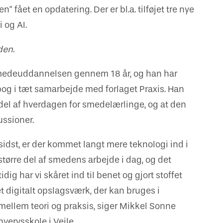
ået en opdatering. Der er bl.a. tilføjet tre nye
 og AI.
den.
smedeuddannelsen gennem 18 år, og han har
og i tæt samarbejde med forlaget Praxis. Han
 del af hverdagen for smedelærlinge, og at den
ussioner.
st, er der kommet langt mere teknologi ind i
tørre del af smedens arbejde i dag, og det
ig har vi skåret ind til benet og gjort stoffet
t digitalt opslagsværk, der kan bruges i
ellem teori og praksis, siger Mikkel Sonne
vervsskole i Vejle.