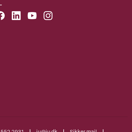
2552 2931
iu@iu.dk
Sikker mail