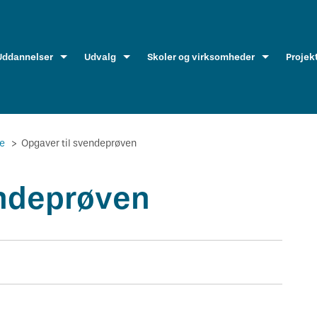
Uddannelser
Udvalg
Skoler og virksomheder
Projek
re
>
Opgaver til svendeprøven
endeprøven