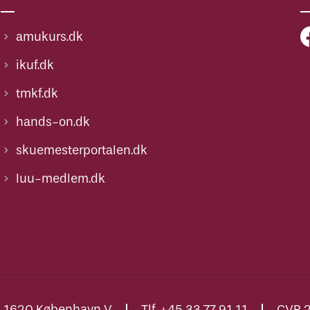
amukurs.dk
ikuf.dk
tmkf.dk
hands-on.dk
skuemesterportalen.dk
luu-medlem.dk
., 1620 København V
Tlf. +45 33 77 91 11
CVR 