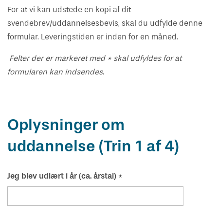
Vejledning om oplæring
Har du kendskab til bekymrende
Skuemestre
Job
For at vi kan udstede en kopi af dit
oplæringsforhold?
svendebrev/uddannelsesbevis, skal du udfylde denne
Rådgivning
formular. Leveringstiden er inden for en måned.
Uenighed og tvister
Felter der er markeret med * skal udfyldes for at
formularen kan indsendes.
Bestil kopi af svendebrev
Oplysninger om
uddannelse (Trin 1 af 4)
Jeg blev udlært i år (ca. årstal)
*