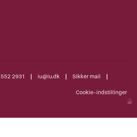
2552 2931
iu@iu.dk
Sikker mail
Cookie-indstillinger