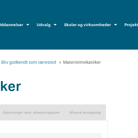
Uddannelser
Udvalg
Skoler og virksomheder
Projek
Bliv godkendt som lærested
>
Materielmekaniker
ker