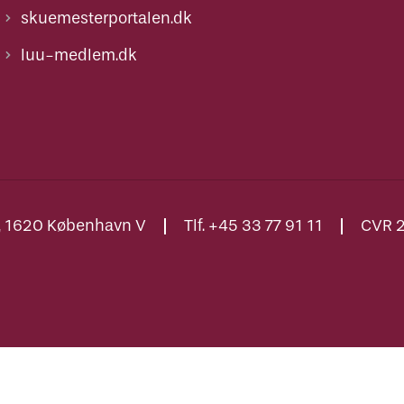
skuemesterportalen.dk
luu-medlem.dk
., 1620 København V
Tlf. +45 33 77 91 11
CVR 