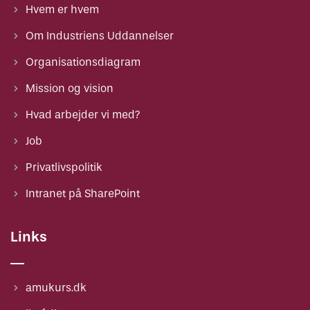
Læs om OPU-ordningen på Uddannelses- og
Hvem er hvem
Forskningsministeriets hjemmeside
Om Industriens Uddannelser
Læs VIRK.dk's oversigt over reglerne for tilskud
Organisationsdiagram
ved udstationering
Mission og vision
Hvad arbejder vi med?
Job
Privatlivspolitik
Intranet på SharePoint
Links
amukurs.dk