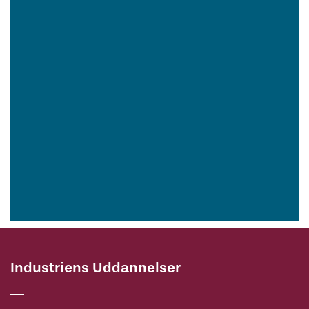
Oplæring i Udlandet
Industriens Uddannelser
Brochure om OPU