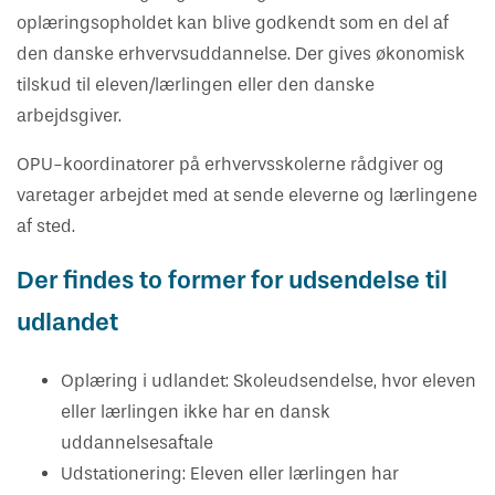
Vejledning om oplæring
Har du kendskab til bekymrende
Skuemestre
Job
oplæringsopholdet kan blive godkendt som en del af
oplæringsforhold?
den danske erhvervsuddannelse. Der gives økonomisk
Rådgivning
tilskud til eleven/lærlingen eller den danske
Uenighed og tvister
arbejdsgiver.
OPU-koordinatorer på erhvervsskolerne rådgiver og
Bestil kopi af svendebrev
varetager arbejdet med at sende eleverne og lærlingene
af sted.
Der findes to former for udsendelse til
udlandet
Oplæring i udlandet: Skoleudsendelse, hvor eleven
eller lærlingen ikke har en dansk
uddannelsesaftale
Udstationering: Eleven eller lærlingen har