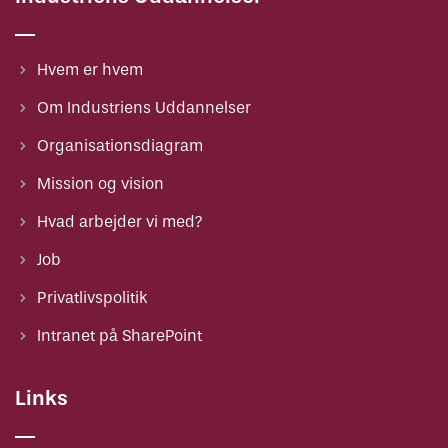
På
amukurs.dk
kan du få overblik over alle AMU-
kurser. Brug søgefeltet eller klik på den relevante
Hvem er hvem
brancheindgang.
Om Industriens Uddannelser
Gå til amukurs.dk
Organisationsdiagram
Mission og vision
Hvad arbejder vi med?
Job
Privatlivspolitik
Intranet på SharePoint
Links