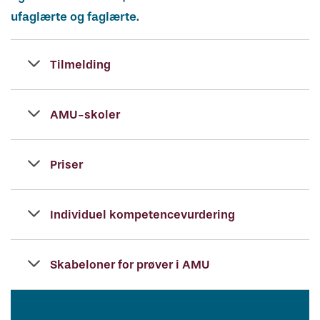
Vejledning om oplæring
Har du kendskab til bekymrende
Skuemestre
Job
ufaglærte og faglærte.
oplæringsforhold?
Rådgivning
Tilmelding
Uenighed og tvister
Bestil kopi af svendebrev
AMU-skoler
Priser
Individuel kompetencevurdering
Skabeloner for prøver i AMU