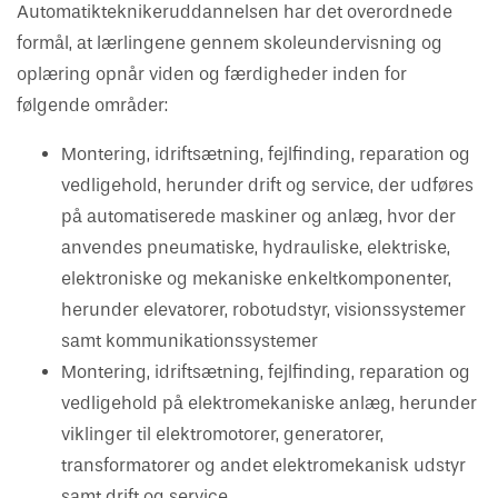
Automatikteknikeruddannelsen har det overordnede
Vejledning om oplæring
Har du kendskab til bekymrende
Skuemestre
Job
formål, at lærlingene gennem skoleundervisning og
oplæringsforhold?
oplæring opnår viden og færdigheder inden for
Rådgivning
følgende områder:
Uenighed og tvister
Montering, idriftsætning, fejlfinding, reparation og
Bestil kopi af svendebrev
vedligehold, herunder drift og service, der udføres
på automatiserede maskiner og anlæg, hvor der
anvendes pneumatiske, hydrauliske, elektriske,
elektroniske og mekaniske enkeltkomponenter,
herunder elevatorer, robotudstyr, visionssystemer
samt kommunikationssystemer
Montering, idriftsætning, fejlfinding, reparation og
vedligehold på elektromekaniske anlæg,
herunder
viklinger til elektromotorer, generatorer,
transformatorer og andet elektromekanisk udstyr
samt drift og service