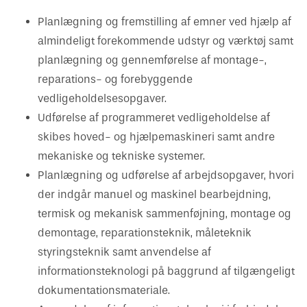
Vejledning om oplæring
Har du kendskab til bekymrende
Skuemestre
Job
Planlægning og fremstilling af emner ved hjælp af
oplæringsforhold?
almindeligt forekommende udstyr og værktøj samt
Rådgivning
planlægning og gennemførelse af montage-,
Uenighed og tvister
reparations- og forebyggende
vedligeholdelsesopgaver.
Bestil kopi af svendebrev
Udførelse af programmeret vedligeholdelse af
skibes hoved- og hjælpemaskineri samt andre
mekaniske og tekniske systemer.
Planlægning og udførelse af arbejdsopgaver, hvori
der indgår manuel og maskinel bearbejdning,
termisk og mekanisk sammenføjning, montage og
demontage, reparationsteknik, måleteknik
styringsteknik samt anvendelse af
informationsteknologi på baggrund af tilgængeligt
dokumentationsmateriale.