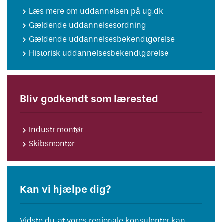
Læs mere om uddannelsen på ug.dk
Gældende uddannelsesordning
Gældende uddannelsesbekendtgørelse
Historisk uddannelsesbekendtgørelse
Bliv godkendt som lærested
Industrimontør
Skibsmontør
Kan vi hjælpe dig?
Vidste du, at vores regionale konsulenter kan