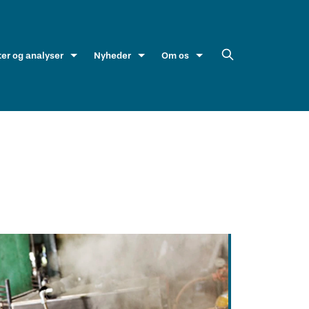
ter og analyser
Nyheder
Om os