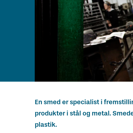
Vejledning om oplæring
Har du kendskab til bekymrende
Skuemestre
Job
oplæringsforhold?
Rådgivning
Uenighed og tvister
Bestil kopi af svendebrev
En smed er specialist i fremstill
produkter i stål og metal. Smede
plastik.