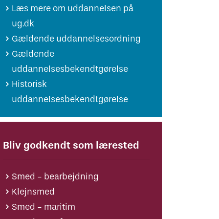
Læs mere om uddannelsen på
ug.dk
Gældende uddannelsesordning
Gældende
uddannelsesbekendtgørelse
Historisk
uddannelsesbekendtgørelse
Bliv godkendt som lærested
Smed - bearbejdning
Klejnsmed
Smed - maritim