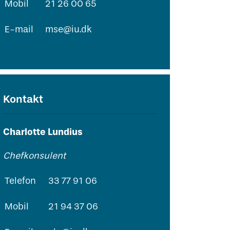
Mobil
21 26 00 65
E-mail
mse@iu.dk
Kontakt
Charlotte Lundius
Chefkonsulent
Telefon
33 77 91 06
Mobil
21 94 37 06