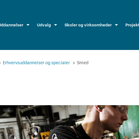
Uddannelser
Udvalg
Skoler og virksomheder
Projek
>
Erhvervsuddannelser og specialer
>
Smed