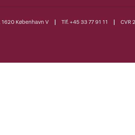
., 1620 København V
Tlf. +45 33 77 91 11
CVR 