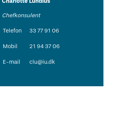
Charlotte Lundius
Chefkonsulent
Telefon
33 77 91 06
Mobil
21 94 37 06
E-mail
clu@iu.dk