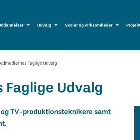
Uddannelser
Udvalg
Skoler og virksomheder
Projek
lledmediernes Faglige Udvalg
 Faglige Udvalg
lm- og TV-produktionsteknikere samt
t.