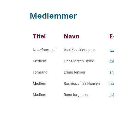
Vejledning om oplæring
Har du kendskab til bekymrende
Skuemestre
Job
Medlemmer
oplæringsforhold?
Rådgivning
Uenighed og tvister
Titel
Navn
E
Bestil kopi af svendebrev
Næstformand
Poul Kaas Sørensen
po
Medlem
Hans Jørgen Dybro
dy
Formand
Erling Jensen
er
Medlem
Rasmus Linaa Hansen
ra
Medlem
René Jørgensen
rj