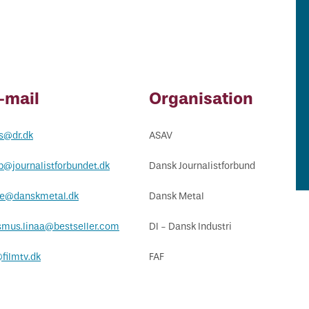
-mail
Organisation
s@dr.dk
ASAV
b@journalistforbundet.dk
Dansk Journalistforbund
je@danskmetal.dk
Dansk Metal
smus.linaa@bestseller.com
DI - Dansk Industri
@filmtv.dk
FAF