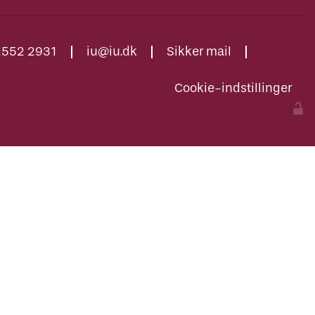
2552 2931
iu@iu.dk
Sikker mail
Cookie-indstillinger