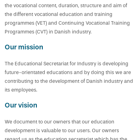
Vejledning om oplæring
Har du kendskab til bekymrende
Skuemestre
Job
the vocational content, duration, structure and aim of
oplæringsforhold?
the different vocational education and training
Rådgivning
programmes (VET) and Continuing Vocational Training
Uenighed og tvister
Programmes (CVT) in Danish industry.
Our mission
Bestil kopi af svendebrev
The Educational Secretariat for Industry is developing
future-orientated educations and by doing this we are
contributing to the development of Danish industry and
its employees.
Our vision
We document to our owners that our education
development is valuable to our users. Our owners
regard us as the education secretariat which has the