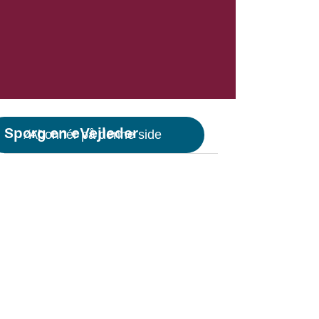
Spørg en eVejleder
Abonnér på denne side
Hos eVejledning kan du få
avn
vejledning om uddannelse og job
via chat, telefon, sociale medier,
digitale møder eller mail.
Du kan
mail
læse mere i denne brochure.
Link til eVejledningen