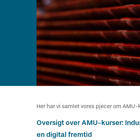
Vejledning om oplæring
Har du kendskab til bekymrende
Skuemestre
Job
oplæringsforhold?
Rådgivning
Uenighed og tvister
Bestil kopi af svendebrev
Her har vi samlet vores pjecer om AMU-ku
Oversigt over AMU-kurser: Indust
en digital fremtid