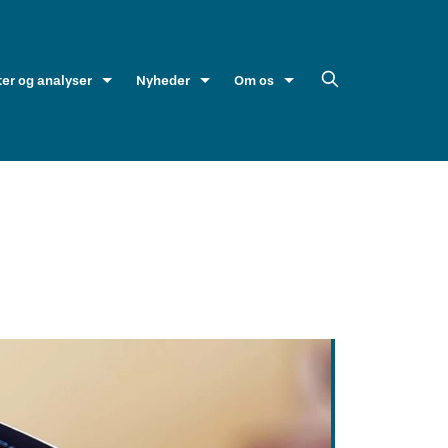
ter og analyser
Nyheder
Om os