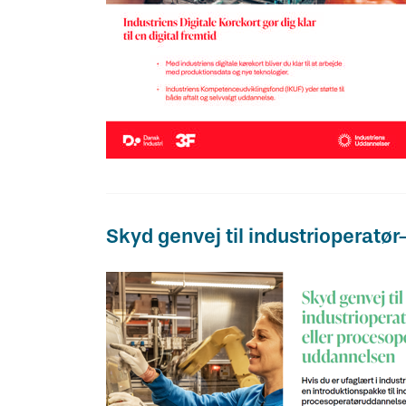
Skyd genvej til industrioperatø