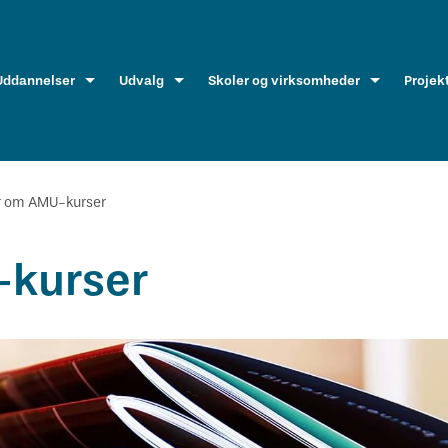
Uddannelser
Udvalg
Skoler og virksomheder
Projek
r om AMU-kurser
-kurser