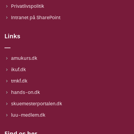
Privatlivspolitik
Intranet på SharePoint
Links
amukurs.dk
ikuf.dk
tmkf.dk
hands-on.dk
skuemesterportalen.dk
luu-medlem.dk
Find os her