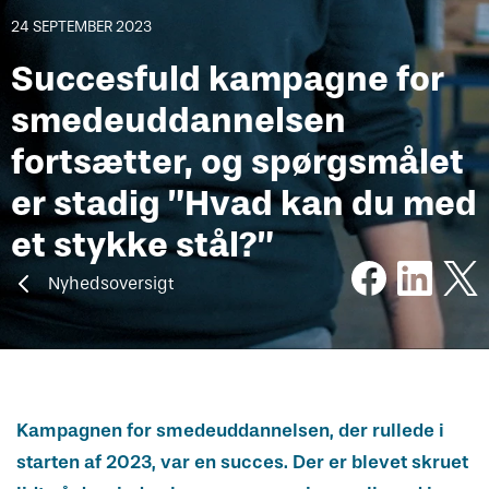
Vejledning om oplæring
Har du kendskab til bekymrende
Skuemestre
Job
24 SEPTEMBER 2023
oplæringsforhold?
Succesfuld kampagne for
Rådgivning
Uenighed og tvister
smedeuddannelsen
fortsætter, og spørgsmålet
Bestil kopi af svendebrev
er stadig ”Hvad kan du med
et stykke stål?”
Nyhedsoversigt
Kampagnen for smedeuddannelsen, der rullede i
starten af 2023, var en succes. Der er blevet skruet