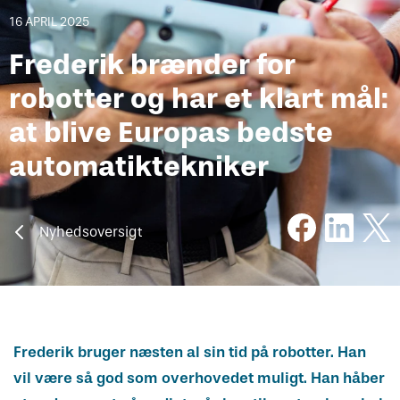
Vejledning om oplæring
Har du kendskab til bekymrende
Skuemestre
Job
16 APRIL 2025
oplæringsforhold?
Frederik brænder for
Rådgivning
Uenighed og tvister
robotter og har et klart mål:
at blive Europas bedste
Bestil kopi af svendebrev
automatiktekniker
Nyhedsoversigt
Frederik bruger næsten al sin tid på robotter. Han
vil være så god som overhovedet muligt. Han håber