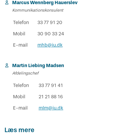
Marcus Wennberg Hauerslev
Kommunikationskonsulent
Telefon
33 77 91 20
Mobil
30 90 33 24
E-mail
mhb@iu.dk
Martin Liebing Madsen
Afdelingschef
Telefon
33 77 91 41
Mobil
21 21 88 16
E-mail
mlm@iu.dk
Læs mere