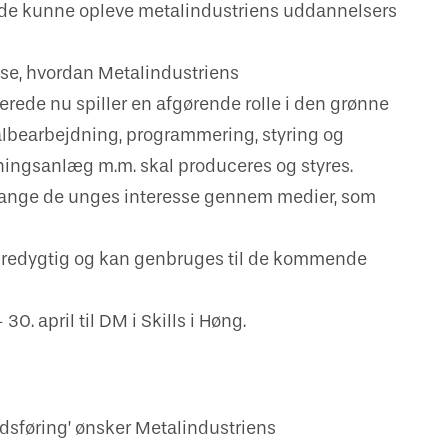
gende kunne opleve metalindustriens uddannelsers
ise, hvordan Metalindustriens
ede nu spiller en afgørende rolle i den grønne
talbearbejdning, programmering, styring og
syningsanlæg m.m. skal produceres og styres.
 fange de unges interesse gennem medier, som
 bæredygtig og kan genbruges til de kommende
0. april til DM i Skills i Høng.
dsføring’ ønsker Metalindustriens