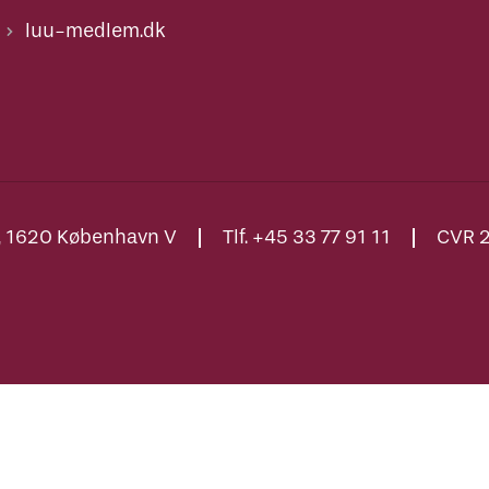
luu-medlem.dk
., 1620 København V
Tlf. +45 33 77 91 11
CVR 