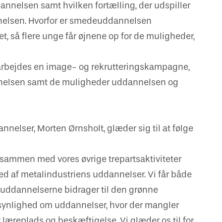
annelsen samt hvilken fortælling, der udspiller
annelsen. Hvorfor er smedeuddannelsen
et, så flere unge får øjnene op for de muligheder,
arbejdes en image- og rekrutteringskampagne,
nnelsen samt de muligheder uddannelsen og
nnelser, Morten Ørnsholt, glæder sig til at følge
vil sammen med vores øvrige trepartsaktiviteter
ed af metalindustriens uddannelser. Vi får både
 uddannelserne bidrager til den grønne
a synlighed om uddannelser, hvor der mangler
 læreplads og beskæftigelse. Vi glæder os til for