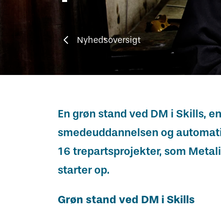
Vejledning om oplæring
Har du kendskab til bekymrende
Skuemestre
Job
oplæringsforhold?
Nyhedsoversigt
Rådgivning
Uenighed og tvister
Bestil kopi af svendebrev
En grøn stand ved DM i Skills, 
smedeuddannelsen og automatiser
16 trepartsprojekter, som Meta
starter op.
Grøn stand ved DM i Skills