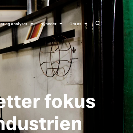
ter og analyser
Nyheder
Om os
ætter fokus
industrien