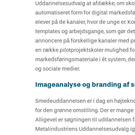
Uddannelsesudvalg at afdække, om skole
automatiseret form for digital markedsfør
elever på de kanaler, hvor de unge er. K
templates og arbejdsgange, som gør det l
annoncere på forskellige kanaler med pr
en række pilotprojektskoler mulighed for
markedsføringsmateriale i ét system, der
og sociale medier.
Imageanalyse og branding af
Smedeuddannelsen er i dag en højteknolo
for den grønne omstilling. Der er mang
Alligevel er søgningen til uddannelsen f
Metalindustriens Uddannelsesudvalg ig