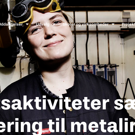
Uddannelser
Udvalg
Skoler og virksomheder
Projek
tsaktiviteter s
ering til metal