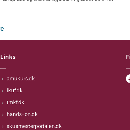
re
Links
F
amukurs.dk
ikuf.dk
tmkf.dk
hands-on.dk
skuemesterportalen.dk