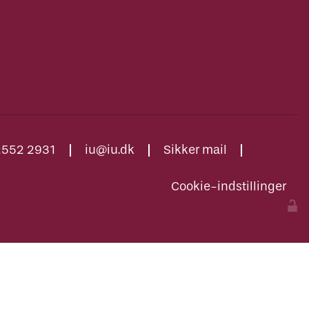
2552 2931
iu@iu.dk
Sikker mail
Cookie-indstillinger