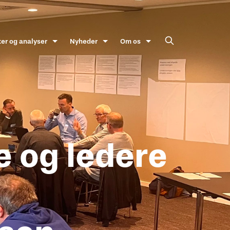
ter og analyser
Nyheder
Om os
e og ledere