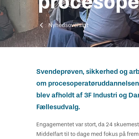
procesope
Vejledning om oplæring
Har du kendskab til bekymrende
Skuemestre
Job
oplæringsforhold?
Nyhedsoversigt
Rådgivning
Uenighed og tvister
Bestil kopi af svendebrev
Svendeprøven, sikkerhed og arb
om procesoperatøruddannelsen 
blev afholdt af 3F Industri og Dan
Fællesudvalg.
Engagementet var stort, da 24 skuemest
Middelfart til to dage med fokus på fr