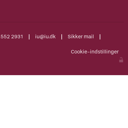
2552 2931
iu@iu.dk
Sikker mail
Cookie-indstillinger