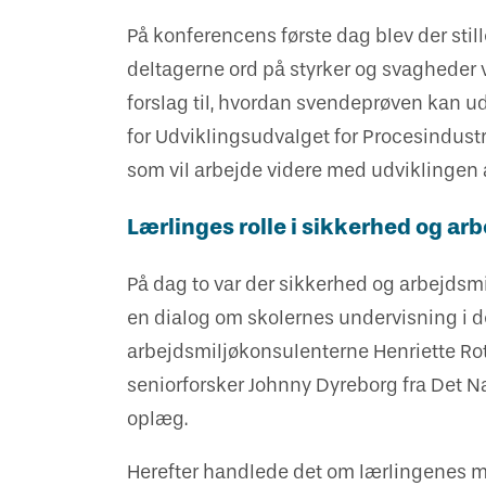
På konferencens første dag blev der stil
deltagerne ord på styrker og svagheder
forslag til, hvordan svendeprøven kan ud
for Udviklingsudvalget for Procesindustr
som vil arbejde videre med udviklingen
Lærlinges rolle i sikkerhed og ar
På dag to var der sikkerhed og arbejds
en dialog om skolernes undervisning i d
arbejdsmiljøkonsulenterne Henriette Roth
seniorforsker Johnny Dyreborg fra Det N
oplæg.
Herefter handlede det om lærlingenes m