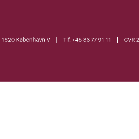
., 1620 København V
Tlf. +45 33 77 91 11
CVR 