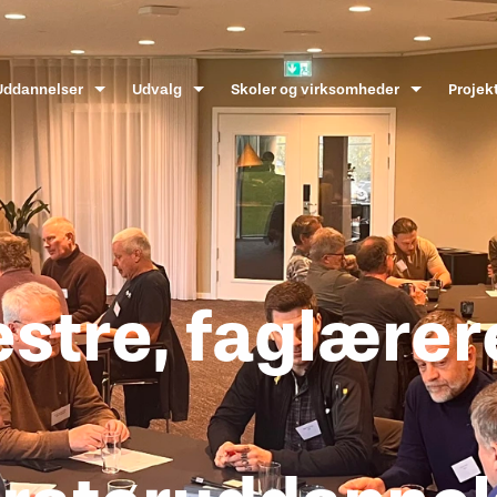
Uddannelser
Udvalg
Skoler og virksomheder
Projek
tre, faglærer