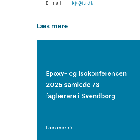
E-mail
kjt@iu.dk
Læs mere
Epoxy- og isokonferencen
2025 samlede 73
faglærere i Svendborg
Læs mere