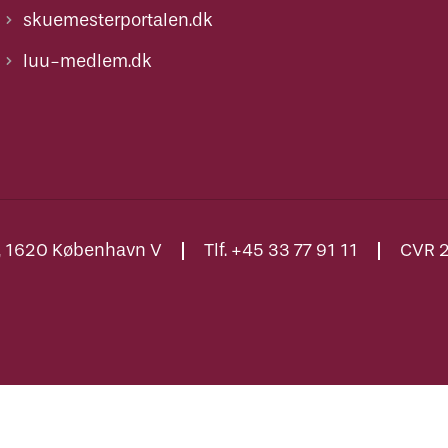
skuemesterportalen.dk
luu-medlem.dk
., 1620 København V
Tlf. +45 33 77 91 11
CVR 