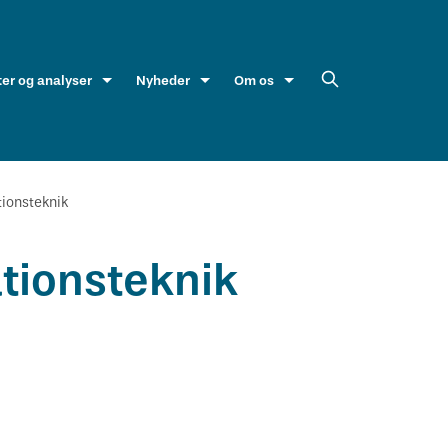
ter og analyser
Nyheder
Om os
tionsteknik
ationsteknik