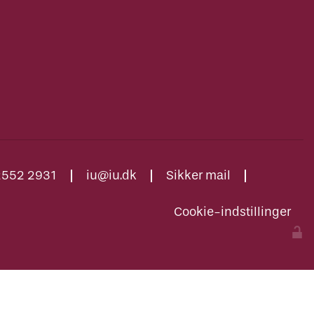
2552 2931
iu@iu.dk
Sikker mail
Cookie-indstillinger