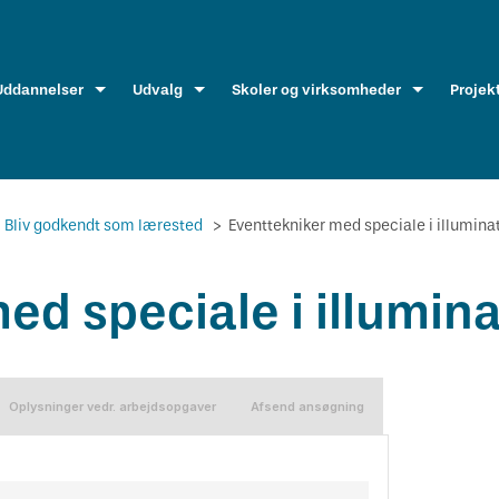
Uddannelser
Udvalg
Skoler og virksomheder
Projek
Bliv godkendt som lærested
>
Eventtekniker med speciale i illumina
ed speciale i illumin