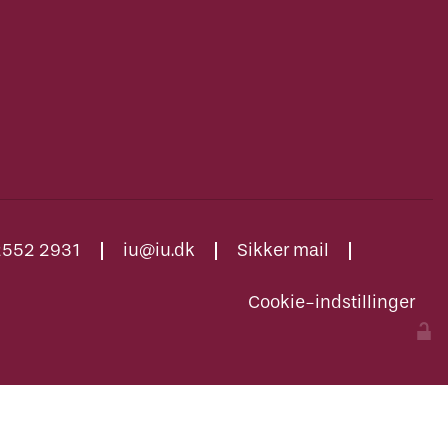
2552 2931
iu@iu.dk
Sikker mail
Cookie-indstillinger