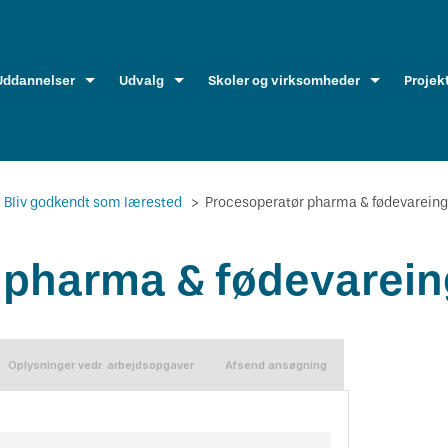
Uddannelser
Udvalg
Skoler og virksomheder
Projek
Bliv godkendt som lærested
>
Procesoperatør pharma & fødevareing
 pharma & fødevarein