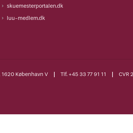
skuemesterportalen.dk
luu-medlem.dk
., 1620 København V
Tlf. +45 33 77 91 11
CVR 