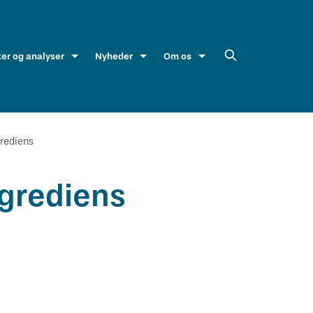
ter og analyser
Nyheder
Om os
rediens
grediens