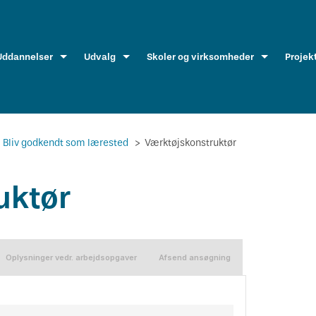
Uddannelser
Udvalg
Skoler og virksomheder
Projek
Bliv godkendt som lærested
>
Værktøjskonstruktør
uktør