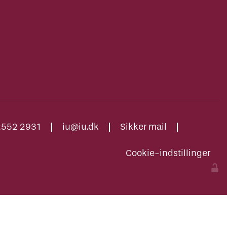
2552 2931
iu@iu.dk
Sikker mail
Cookie-indstillinger