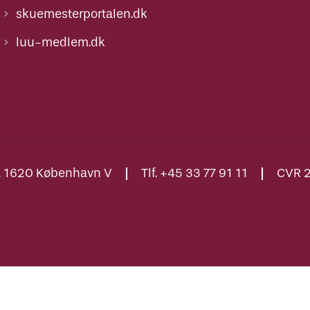
skuemesterportalen.dk
luu-medlem.dk
., 1620 København V
Tlf. +45 33 77 91 11
CVR 