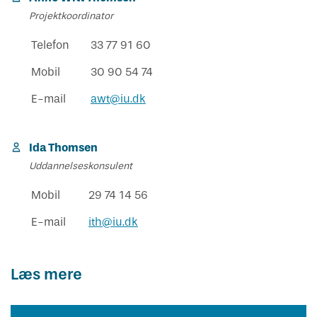
Projektkoordinator
Telefon
33 77 91 60
Mobil
30 90 54 74
E-mail
awt@iu.dk
Ida Thomsen
Uddannelseskonsulent
Mobil
29 74 14 56
E-mail
ith@iu.dk
Læs mere