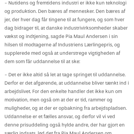
- Nutidens og fremtidens industri er ikke kun teknologi
og produktion. Den bæres af mennesker. Den bæres af
jer, der hver dag får tingene til at fungere, og som hver
dag bidrager til, at danske industrivirksomheder skaber
vækst og indtjening, sagde Pia Maul Andersen i sin
hilsen til modtagerne af Industriens Lærlingepris, og
supplerede med også at understrege vigtigheden af
dem som får uddannelse til at ske:
- Det er ikke altid så let at tage springet til uddannelse.
Derfor er det afgørende, at uddannelse bliver tænkt ind i
arbejdslivet. For den enkelte handler det ikke kun om
motivation, men også om at der er tid, rammer og
muligheder, og at der er opbakning fra arbejdspladsen.
Uddannelse er et fælles ansvar, og derfor vil vi ved
denne prisuddeling også hylde andre, der har gjort en
særlig indsats, lød det fra Pia Maul Andersen om